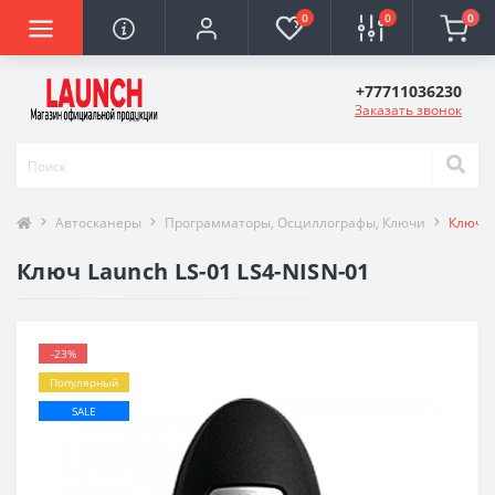
0
0
0
+77711036230
Заказать звонок
Автосканеры
Программаторы, Осциллографы, Ключи
Ключ L
Ключ Launch LS-01 LS4-NISN-01
-23%
Популярный
SALE