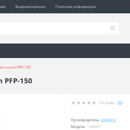
нам
Видеоматериалы
Полезная информация
во Launch PFP-150
h PFP-150
Отзывы:
(0)
Производитель:
LAUNCH
Модель:
1240057