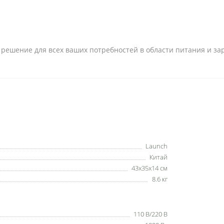
 решение для всех ваших потребностей в области питания и за
Launch
Китай
43x35x14 см
8.6 кг
110 В/220 В