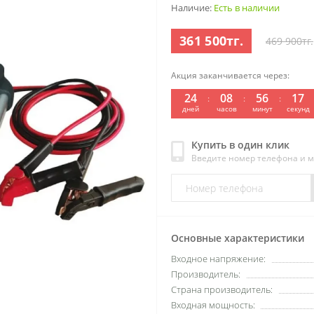
Наличие:
Есть в наличии
361 500тг.
469 900тг.
Акция заканчивается через:
24
08
56
16
:
:
:
дней
часов
минут
секунд
Купить в один клик
Введите номер телефона и 
Основные характеристики
Входное напряжение:
Производитель:
Страна производитель:
Входная мощность: