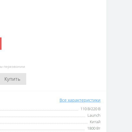
мы перезвоним
Купить
Все характеристики
110 В/220 В
Launch
Китай
1800 Вт