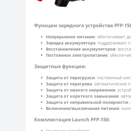
Функции зарядного устройства PFP-150
Непрерывное питание
: обеспечивает д
Зарядка аккумулятора
: поддерживает 
Восстановление аккумуляторов
: восс
Постоянное электропитание
: обеспечи
Защитные функции:
Защита от перегрузки
: постоянный кон
Защита от перегрева
: автоматическое
Защита от низкого напряжения
: устро
Защита от короткого замыкания
: авт
Защита от неправильной полярности
:
Включение/выключение питания
: кно
Комплектация Launch PFP-150:
Основное устройство