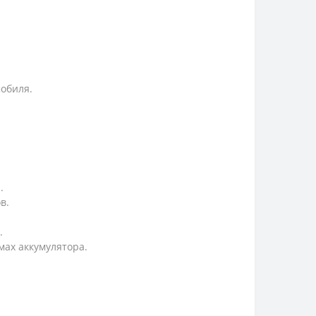
обиля.
.
в.
.
ах аккумулятора.