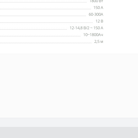
1800 Вт
150 А
60-300А
12 В
12-14,8 В/2 ~ 150 А
10~1800Ач
2,5 м